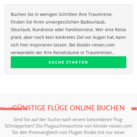
Buchen Sie in wenigen Schritten Ihre Traumreise.
Finden Sie Ihren unvergesslichen Badeurlaub,
Skiurlaub, Rundreise oder Familienreise. Wer eine Reise
plant, aber noch kein konkretes Ziel vor Augen hat, kann
sich hier inspirieren lassen. Bei kloster-reisen.com
verwandeln wir Ihre Reiseträume in Traumreisen..
SUCHE STARTEN
GÜNSTIGE FLÜGE ONLINE BUCHEN
Kasachstan
Russland
Kasachstan
Russland
Weissrussland
Aserbaidschan
Ukraine
Usbekistan
RU
RU
UA
UZ
KZ
KZ
BY
AZ
Sind Sie auf der Suche nach einem besonderen Flug-
Schnäppchen? Die Flugsuchmaschine von kloster-reisen.com
für den Preisvergleich von Flügen findet mit nur einer