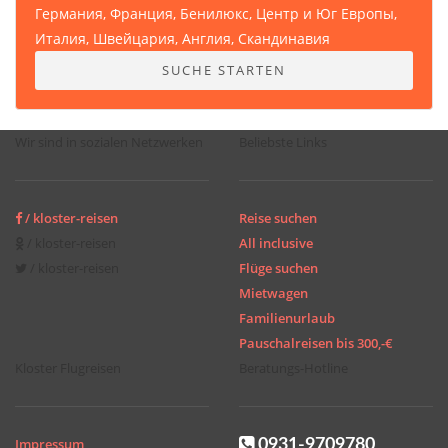
Германия, Франция, Бенилюкс, Центр и Юг Европы,
Италия, Швейцария, Англия, Скандинавия
SUCHE STARTEN
Wir sind in sozialen Netzwerken
Beliebste Links
/ kloster-reisen
Reise suchen
/ kloster-reisen
All inclusive
/ kloster-reisen
Flüge suchen
Mietwagen
Familienurlaub
Pauschalreisen bis 300,-€
Kloster Flugreisen
Beratungs-Hotline
Impressum
0931-9709780