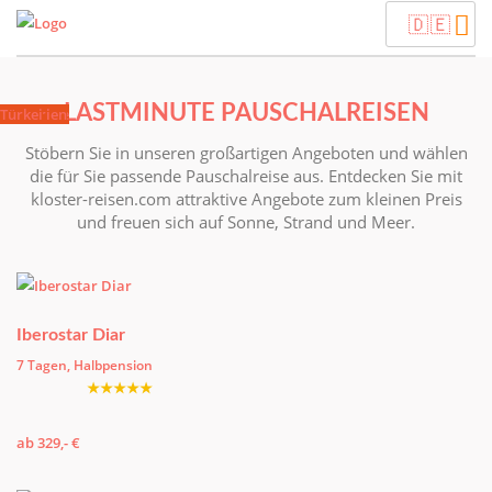
🇩🇪
Mietwagen
LASTMINUTE PAUSCHALREISEN
Tunesien
Lanzarote
Thailand
Bulgarien
Korfu
Türkei
Stöbern Sie in unseren großartigen Angeboten und wählen
die für Sie passende Pauschalreise aus. Entdecken Sie mit
kloster-reisen.com attraktive Angebote zum kleinen Preis
und freuen sich auf Sonne, Strand und Meer.
Iberostar Diar
7 Tagen, Halbpension
★★★★★
ab 329,- €