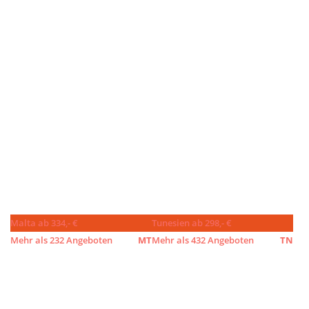
Malta ab 334,- €
Tunesien ab 298,- €
Mehr als 232 Angeboten
MT
Mehr als 432 Angeboten
TN