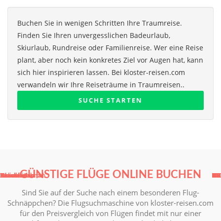
Buchen Sie in wenigen Schritten Ihre Traumreise.
Finden Sie Ihren unvergesslichen Badeurlaub,
Skiurlaub, Rundreise oder Familienreise. Wer eine Reise
plant, aber noch kein konkretes Ziel vor Augen hat, kann
sich hier inspirieren lassen. Bei kloster-reisen.com
verwandeln wir Ihre Reiseträume in Traumreisen..
SUCHE STARTEN
GÜNSTIGE FLÜGE ONLINE BUCHEN
Kasachstan
Weissrussland
Aserbaidschan
Kasachstan
Usbekistan
Russland
Russland
Ukraine
RU
RU
UA
UZ
KZ
BY
AZ
KZ
Sind Sie auf der Suche nach einem besonderen Flug-
Schnäppchen? Die Flugsuchmaschine von kloster-reisen.com
für den Preisvergleich von Flügen findet mit nur einer