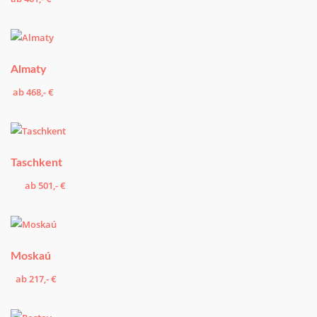
Almaty
ab 468,- €
Taschkent
ab 501,- €
Moskaú
ab 217,- €