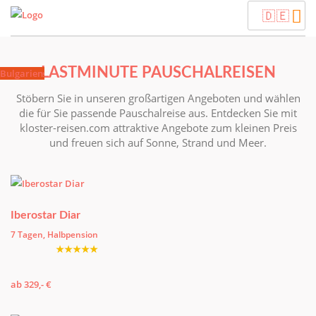
🇩🇪
Flüge Weltweit
LASTMINUTE PAUSCHALREISEN
Tunesien
Thailand
Türkei
Korfu
Lanzarote
Bulgarien
Stöbern Sie in unseren großartigen Angeboten und wählen
die für Sie passende Pauschalreise aus. Entdecken Sie mit
kloster-reisen.com attraktive Angebote zum kleinen Preis
und freuen sich auf Sonne, Strand und Meer.
Iberostar Diar
7 Tagen, Halbpension
★★★★★
ab 329,- €