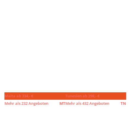
Malta ab 334,- €
Tunesien ab 298,- €
Mehr als 232 Angeboten
MT
Mehr als 432 Angeboten
TN