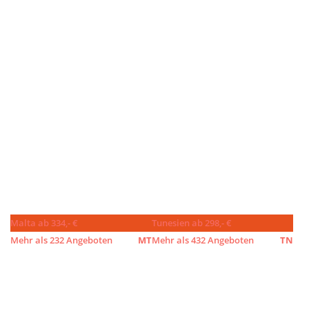
Malta ab 334,- €
Tunesien ab 298,- €
Mehr als 232 Angeboten
MT
Mehr als 432 Angeboten
TN