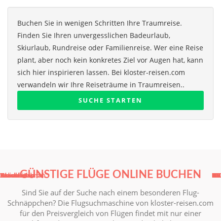
Buchen Sie in wenigen Schritten Ihre Traumreise.
Finden Sie Ihren unvergesslichen Badeurlaub,
Skiurlaub, Rundreise oder Familienreise. Wer eine Reise
plant, aber noch kein konkretes Ziel vor Augen hat, kann
sich hier inspirieren lassen. Bei kloster-reisen.com
verwandeln wir Ihre Reiseträume in Traumreisen..
SUCHE STARTEN
GÜNSTIGE FLÜGE ONLINE BUCHEN
Russland
Russland
Ukraine
Usbekistan
Kasachstan
Weissrussland
Aserbaidschan
Kasachstan
RU
RU
UA
UZ
KZ
BY
AZ
KZ
Sind Sie auf der Suche nach einem besonderen Flug-
Schnäppchen? Die Flugsuchmaschine von kloster-reisen.com
für den Preisvergleich von Flügen findet mit nur einer