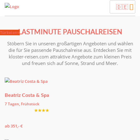
🇩🇪
Flüge Weltweit
LASTMINUTE PAUSCHALREISEN
Lanzarote
Bulgarien
Thailand
Korfu
Tunesien
Türkei
Stöbern Sie in unseren großartigen Angeboten und wählen
die für Sie passende Pauschalreise aus. Entdecken Sie mit
kloster-reisen.com attraktive Angebote zum kleinen Preis
und freuen sich auf Sonne, Strand und Meer.
Beatriz Costa & Spa
7 Tagen, Frühstück
★★★★
ab 351,- €