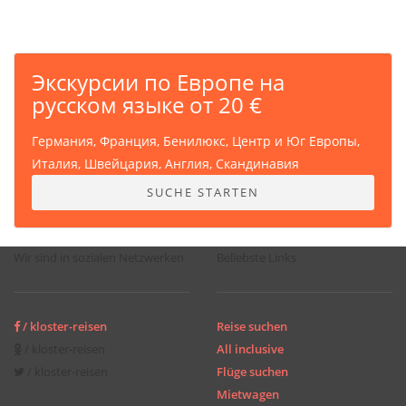
Экскурсии по Европе на
русском языке от 20 €
Германия, Франция, Бенилюкс, Центр и Юг Европы,
Италия, Швейцария, Англия, Скандинавия
SUCHE STARTEN
Wir sind in sozialen Netzwerken
Beliebste Links
/ kloster-reisen
Reise suchen
/ kloster-reisen
All inclusive
/ kloster-reisen
Flüge suchen
Mietwagen