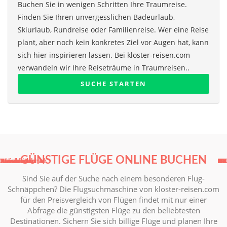
Buchen Sie in wenigen Schritten Ihre Traumreise.
Finden Sie Ihren unvergesslichen Badeurlaub,
Skiurlaub, Rundreise oder Familienreise. Wer eine Reise
plant, aber noch kein konkretes Ziel vor Augen hat, kann
sich hier inspirieren lassen. Bei kloster-reisen.com
verwandeln wir Ihre Reiseträume in Traumreisen..
SUCHE STARTEN
GÜNSTIGE FLÜGE ONLINE BUCHEN
Weissrussland
Russland
Kasachstan
Russland
Usbekistan
Ukraine
Kasachstan
Aserbaidschan
RU
RU
UA
UZ
BY
KZ
KZ
AZ
Sind Sie auf der Suche nach einem besonderen Flug-
Schnäppchen? Die Flugsuchmaschine von kloster-reisen.com
für den Preisvergleich von Flügen findet mit nur einer
Abfrage die günstigsten Flüge zu den beliebtesten
Destinationen. Sichern Sie sich billige Flüge und planen Ihre