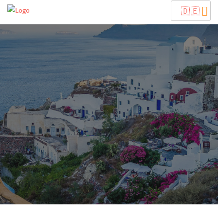
🇩🇪
Last Minute Reisen