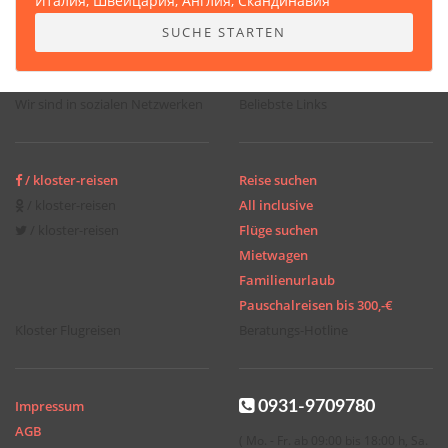
Италия, Швейцария, Англия, Скандинавия
SUCHE STARTEN
Wir sind in sozialen Netzwerken
Beliebste Links
/ kloster-reisen
Reise suchen
/ kloster-reisen
All inclusive
/ kloster-reisen
Flüge suchen
Mietwagen
Familienurlaub
Pauschalreisen bis 300,-€
Kloster Flugreisen
Beratungs-Hotline
Impressum
0931-9709780
AGB
( Mo. - Fr. ab 09:00 bis 18:00 h, Sa.