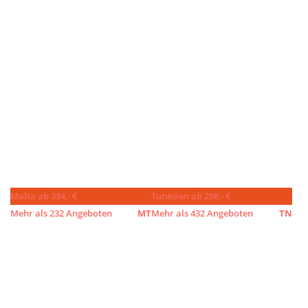
Malta ab 334,- €
Tunesien ab 298,- €
Mehr als 232 Angeboten
MT
Mehr als 432 Angeboten
TN