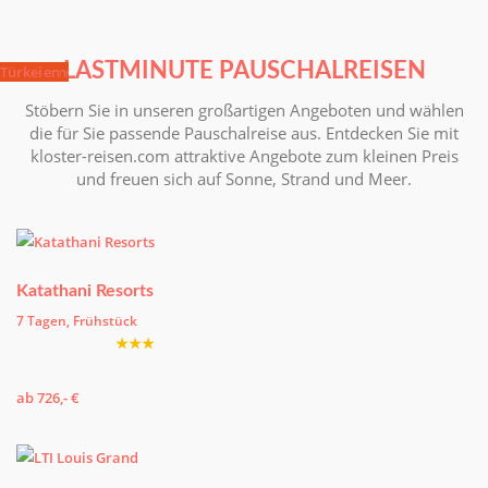
LASTMINUTE PAUSCHALREISEN
Thailand
Korfu
Lanzarote
Bulgarien
Tunesien
Türkei
Stöbern Sie in unseren großartigen Angeboten und wählen
die für Sie passende Pauschalreise aus. Entdecken Sie mit
kloster-reisen.com attraktive Angebote zum kleinen Preis
und freuen sich auf Sonne, Strand und Meer.
Katathani Resorts
7 Tagen, Frühstück
★★★
ab 726,- €